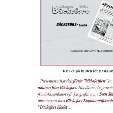
Klicka på bilden för nästa sk
Presenterar här den
första
”bild-skriften”
av 
minnen från Bäckefors.
Handlaren, begravnin
frimärkssamlaren och fotografen m.m.
Sven Jä
tillsammans med
Bäckefors Köpmannaföreni
”Bäckefors bladet”.